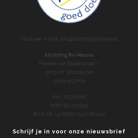
Stuur een e-mail: info@stichtingromanna.nl
Stichting Ro-Manna
Frederik van Eedenstraat 7
9673 HT Winschoten
0598-452764
Kvk: 78220556
RSIN: 861307835
IBAN: NL 14 RABO 0357760441
Schrijf je in voor onze nieuwsbrief