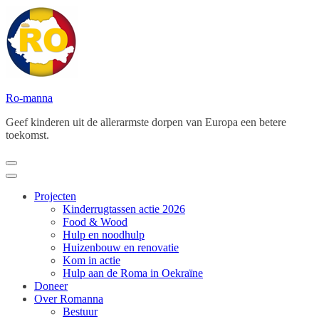
Ga
naar
inhoud
(Druk
enter)
Ro-manna
Geef kinderen uit de allerarmste dorpen van Europa een betere
toekomst.
Projecten
Kinderrugtassen actie 2026
Food & Wood
Hulp en noodhulp
Huizenbouw en renovatie
Kom in actie
Hulp aan de Roma in Oekraïne
Doneer
Over Romanna
Bestuur